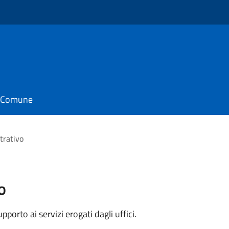
o
il Comune
trativo
o
orto ai servizi erogati dagli uffici.