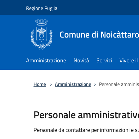
Salta al contenuto principale
Regione Puglia
Comune di Noicàttar
Amministrazione
Novità
Servizi
Vivere 
Home
>
Amministrazione
>
Personale amminis
Personale amministrativ
Personale da contattare per informazioni e supp