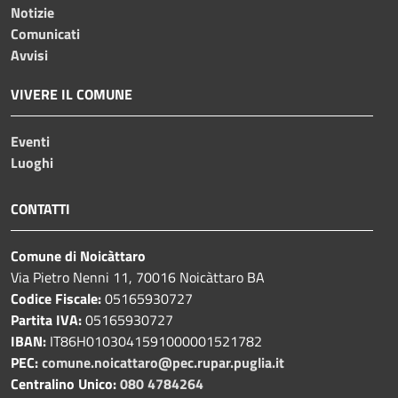
Notizie
Comunicati
Avvisi
VIVERE IL COMUNE
Eventi
Luoghi
CONTATTI
Comune di Noicàttaro
Via Pietro Nenni 11, 70016 Noicàttaro BA
Codice Fiscale:
05165930727
Partita IVA:
05165930727
IBAN:
IT86H0103041591000001521782
PEC:
comune.noicattaro@pec.rupar.puglia.it
Centralino Unico:
080 4784264