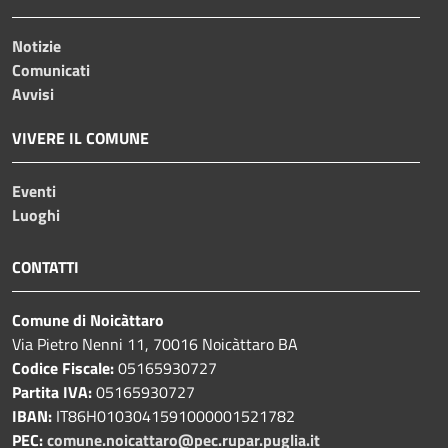
Notizie
Comunicati
Avvisi
VIVERE IL COMUNE
Eventi
Luoghi
CONTATTI
Comune di Noicàttaro
Via Pietro Nenni 11, 70016 Noicàttaro BA
Codice Fiscale:
05165930727
Partita IVA:
05165930727
IBAN:
IT86H0103041591000001521782
PEC:
comune.noicattaro@pec.rupar.puglia.it