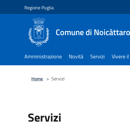
Salta al contenuto principale
Regione Puglia
Comune di Noicàttar
Amministrazione
Novità
Servizi
Vivere 
Home
>
Servizi
Servizi