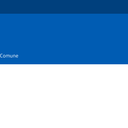
o
il Comune