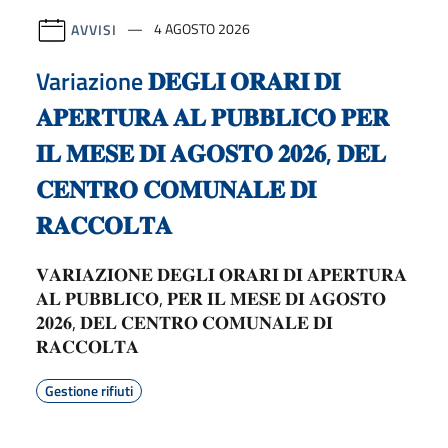
AVVISI
4 AGOSTO 2026
Variazione 𝐃𝐄𝐆𝐋𝐈 𝐎𝐑𝐀𝐑𝐈 𝐃𝐈
𝐀𝐏𝐄𝐑𝐓𝐔𝐑𝐀 𝐀𝐋 𝐏𝐔𝐁𝐁𝐋𝐈𝐂𝐎 𝐏𝐄𝐑
𝐈𝐋 𝐌𝐄𝐒𝐄 𝐃𝐈 𝐀𝐆𝐎𝐒𝐓𝐎 𝟐𝟎𝟐𝟔, 𝐃𝐄𝐋
𝐂𝐄𝐍𝐓𝐑𝐎 𝐂𝐎𝐌𝐔𝐍𝐀𝐋𝐄 𝐃𝐈
𝐑𝐀𝐂𝐂𝐎𝐋𝐓𝐀
𝐕𝐀𝐑𝐈𝐀𝐙𝐈𝐎𝐍𝐄 𝐃𝐄𝐆𝐋𝐈 𝐎𝐑𝐀𝐑𝐈 𝐃𝐈 𝐀𝐏𝐄𝐑𝐓𝐔𝐑𝐀
𝐀𝐋 𝐏𝐔𝐁𝐁𝐋𝐈𝐂𝐎, 𝐏𝐄𝐑 𝐈𝐋 𝐌𝐄𝐒𝐄 𝐃𝐈 𝐀𝐆𝐎𝐒𝐓𝐎
𝟐𝟎𝟐𝟔, 𝐃𝐄𝐋 𝐂𝐄𝐍𝐓𝐑𝐎 𝐂𝐎𝐌𝐔𝐍𝐀𝐋𝐄 𝐃𝐈
𝐑𝐀𝐂𝐂𝐎𝐋𝐓𝐀
Gestione rifiuti