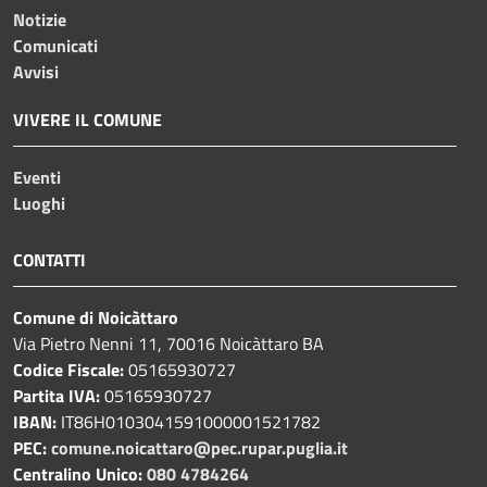
Notizie
Comunicati
Avvisi
VIVERE IL COMUNE
Eventi
Luoghi
CONTATTI
Comune di Noicàttaro
Via Pietro Nenni 11, 70016 Noicàttaro BA
Codice Fiscale:
05165930727
Partita IVA:
05165930727
IBAN:
IT86H0103041591000001521782
PEC:
comune.noicattaro@pec.rupar.puglia.it
Centralino Unico:
080 4784264