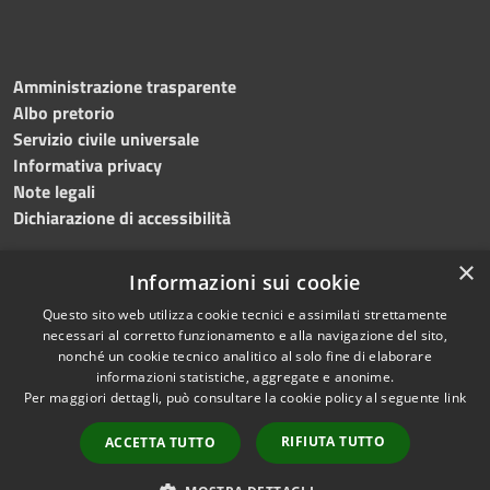
Amministrazione trasparente
Albo pretorio
Servizio civile universale
Informativa privacy
Note legali
Dichiarazione di accessibilità
×
Informazioni sui cookie
Questo sito web utilizza cookie tecnici e assimilati strettamente
RSS
Copyright © 2023 •
necessari al corretto funzionamento e alla navigazione del sito,
Accessibilità
Comune di Noicàttaro
•
nonché un cookie tecnico analitico al solo fine di elaborare
Privacy
Powered by
Municipium
informazioni statistiche, aggregate e anonime.
Cookie
Redazione
•
Portale
Per maggiori dettagli, può consultare la cookie policy al seguente
link
Mappa del sito
dipendente
RIFIUTA TUTTO
ACCETTA TUTTO
Difensore civico
WebMail Dipendenti