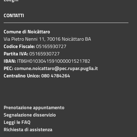
CONTATTI
Comune di Noicàttaro
Via Pietro Nenni 11, 70016 Noicàttaro BA
Codice Fiscale:
05165930727
Partita IVA:
05165930727
IBAN:
IT86H0103041591000001521782
PEC:
comune.noicattaro@pec.rupar.puglia.it
Centralino Unico:
080 4784264
Prenotazione appuntamento
Segnalazione disservizio
Leggi le FAQ
Richiesta di assistenza