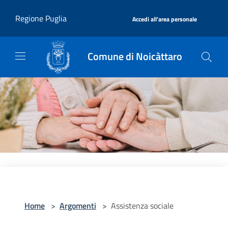
Salta al contenuto principale
|
Regione Puglia
Accedi all'area personale
Comune di Noicàttaro
Home
>
Argomenti
>
Assistenza sociale