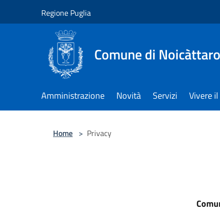
Salta al contenuto principale
Regione Puglia
Comune di Noicàttar
Amministrazione
Novità
Servizi
Vivere 
Home
>
Privacy
Comune