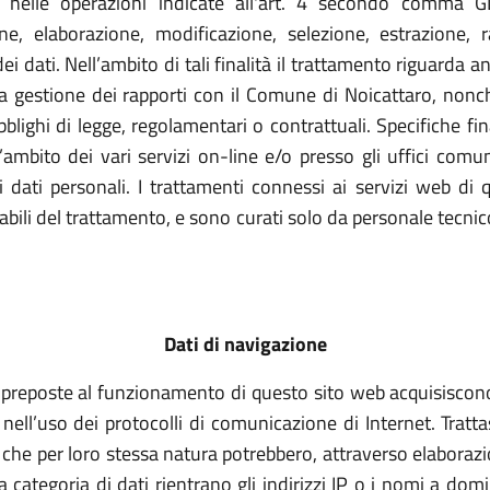
re nelle operazioni indicate all'art. 4 secondo comma GD
e, elaborazione, modificazione, selezione, estrazione, ra
dati. Nell’ambito di tali finalità il trattamento riguarda anche
r la gestione dei rapporti con il Comune di Noicattaro, no
lighi di legge, regolamentari o contrattuali. Specifiche fina
ambito dei vari servizi on-line e/o presso gli uffici comuna
i dati personali. I trattamenti connessi ai servizi web d
nsabili del trattamento, e sono curati solo da personale tec
Dati di navigazione
e preposte al funzionamento di questo sito web acquisiscono,
a nell’uso dei protocolli di comunicazione di Internet. Trat
a che per loro stessa natura potrebbero, attraverso elaborazi
a categoria di dati rientrano gli indirizzi IP o i nomi a dom