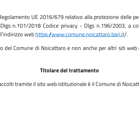
el Regolamento UE 2016/679 relativo alla protezione delle p
Dlgs n.101/2018 Codice privacy - Dlgs n.196/2003, a col
ll’indirizzo web
https://www.comune.noicattaro.bari.it
/.
ito del Comune di Noicattaro e non anche per altri siti web
Titolare del trattamento
accolti tramite il sito web istituzionale è il Comune di Noicat