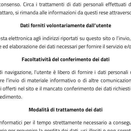
consenso. Circa i trattamenti di dati personali effettuati 
aro, si rimanda alle informazioni da questi rese attraverso l
Dati forniti volontariamente dall’utente
sta elettronica agli indirizzi riportati su questo sito o l’invi
ed elaborazione dei dati necessari per fornire il servizio e/o
Facoltatività del conferimento dei dati
i navigazione, l’utente è libero di fornire i dati personal
dere l’invio di materiale informativo o di altre comunicazioni
izi offerti nel sito e il mancato conferimento dei dati richie
ocedimento.
Modalità di trattamento dei dati
informatici per il tempo strettamente necessario a consegui
ie per prevenire la perdita dei dati, usi illeciti o non corre