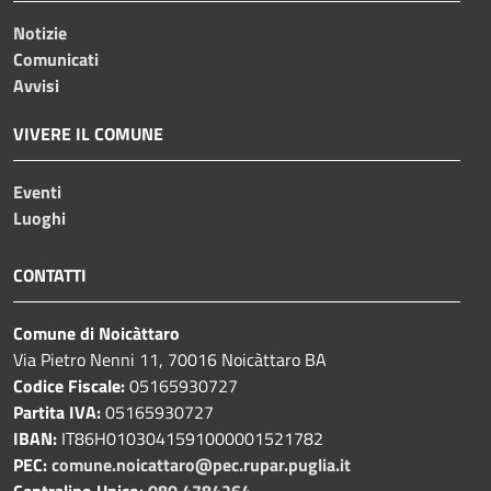
Notizie
Comunicati
Avvisi
VIVERE IL COMUNE
Eventi
Luoghi
CONTATTI
Comune di Noicàttaro
Via Pietro Nenni 11, 70016 Noicàttaro BA
Codice Fiscale:
05165930727
Partita IVA:
05165930727
IBAN:
IT86H0103041591000001521782
PEC:
comune.noicattaro@pec.rupar.puglia.it
Centralino Unico:
080 4784264