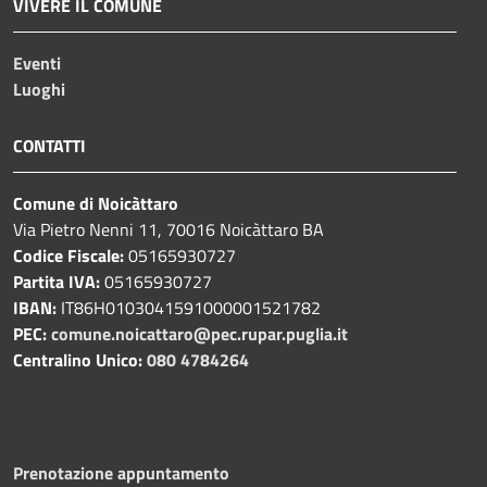
VIVERE IL COMUNE
Eventi
Luoghi
CONTATTI
Comune di Noicàttaro
Via Pietro Nenni 11, 70016 Noicàttaro BA
Codice Fiscale:
05165930727
Partita IVA:
05165930727
IBAN:
IT86H0103041591000001521782
PEC:
comune.noicattaro@pec.rupar.puglia.it
Centralino Unico:
080 4784264
Prenotazione appuntamento