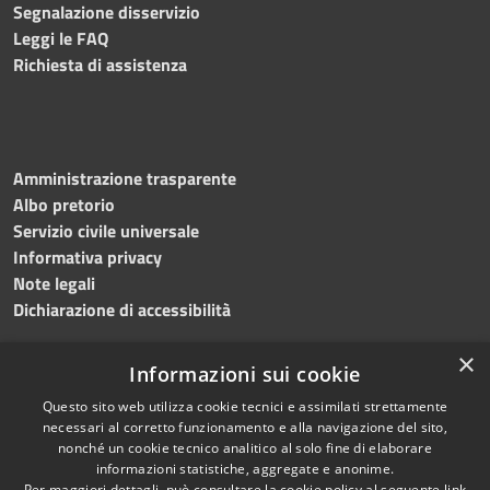
Segnalazione disservizio
Leggi le FAQ
Richiesta di assistenza
Amministrazione trasparente
Albo pretorio
Servizio civile universale
Informativa privacy
Note legali
Dichiarazione di accessibilità
×
Informazioni sui cookie
Questo sito web utilizza cookie tecnici e assimilati strettamente
RSS
Copyright © 2023 •
necessari al corretto funzionamento e alla navigazione del sito,
Accessibilità
Comune di Noicàttaro
•
nonché un cookie tecnico analitico al solo fine di elaborare
Privacy
Powered by
Municipium
informazioni statistiche, aggregate e anonime.
Per maggiori dettagli, può consultare la cookie policy al seguente
link