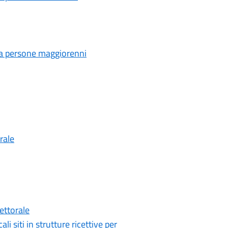
a a persone maggiorenni
rale
ettorale
siti in strutture ricettive per