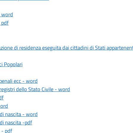
- word
 pdf
ione di residenza eseguita dai cittadini di Stati appartenent
ci Popolari
penali ecc - word
egistri dello Stato Civile - word
df
word
 di nascita - word
di nascita -pdf
 - pdf