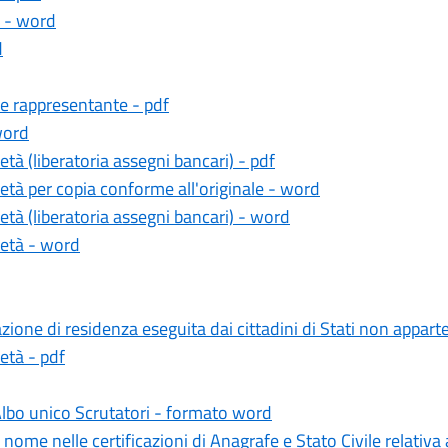
a - word
d
ale rappresentante - pdf
word
età (liberatoria assegni bancari) - pdf
ietà per copia conforme all'originale - word
ietà (liberatoria assegni bancari) - word
ietà - word
ione di residenza eseguita dai cittadini di Stati non apparte
ietà - pdf
lbo unico Scrutatori - formato word
nome nelle certificazioni di Anagrafe e Stato Civile relativ