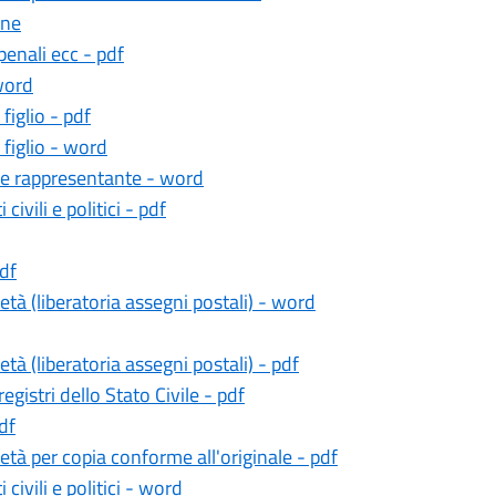
one
enali ecc - pdf
 word
figlio - pdf
 figlio - word
gale rappresentante - word
ivili e politici - pdf
pdf
età (liberatoria assegni postali) - word
età (liberatoria assegni postali) - pdf
egistri dello Stato Civile - pdf
df
ietà per copia conforme all'originale - pdf
civili e politici - word