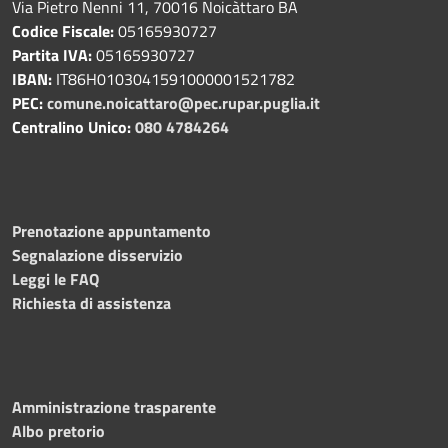
Via Pietro Nenni 11, 70016 Noicàttaro BA
Codice Fiscale:
05165930727
Partita IVA:
05165930727
IBAN:
IT86H0103041591000001521782
PEC:
comune.noicattaro@pec.rupar.puglia.it
Centralino Unico:
080 4784264
Prenotazione appuntamento
Segnalazione disservizio
Leggi le FAQ
Richiesta di assistenza
Amministrazione trasparente
Albo pretorio