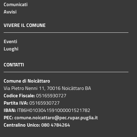
Comunicati
Avvisi
VIVERE IL COMUNE
Eventi
Luoghi
CONTATTI
Comune di Noicàttaro
Via Pietro Nenni 11, 70016 Noicàttaro BA
Codice Fiscale:
05165930727
Partita IVA:
05165930727
IBAN:
IT86H0103041591000001521782
PEC:
comune.noicattaro@pec.rupar.puglia.it
Centralino Unico:
080 4784264