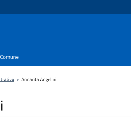
o
il Comune
trativo
>
Annarita Angelini
i