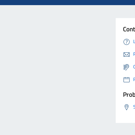
Cont
Prob