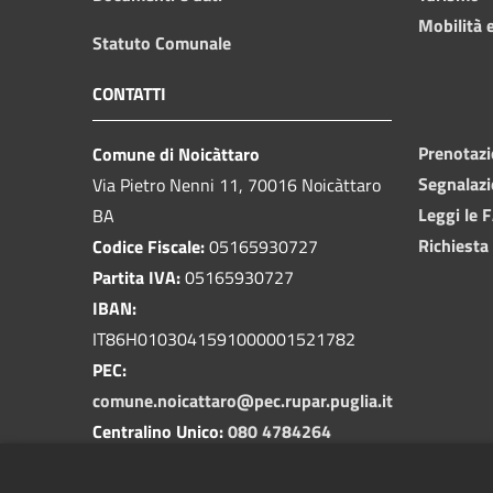
Mobilità e
Statuto Comunale
CONTATTI
Prenotaz
Comune di Noicàttaro
Segnalazi
Via Pietro Nenni 11, 70016 Noicàttaro
Leggi le 
BA
Richiesta
Codice Fiscale:
05165930727
Partita IVA:
05165930727
IBAN:
IT86H0103041591000001521782
PEC:
comune.noicattaro@pec.rupar.puglia.it
Centralino Unico:
080 4784264