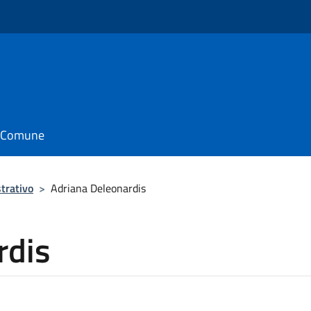
o
il Comune
trativo
>
Adriana Deleonardis
rdis