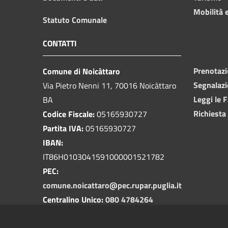
Mobilità e
Statuto Comunale
CONTATTI
Prenotaz
Comune di Noicàttaro
Segnalazi
Via Pietro Nenni 11, 70016 Noicàttaro
Leggi le 
BA
Richiesta
Codice Fiscale:
05165930727
Partita IVA:
05165930727
IBAN:
IT86H0103041591000001521782
PEC:
comune.noicattaro@pec.rupar.puglia.it
Centralino Unico:
080 4784264