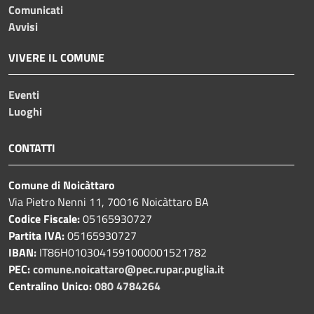
Comunicati
Avvisi
VIVERE IL COMUNE
Eventi
Luoghi
CONTATTI
Comune di Noicàttaro
Via Pietro Nenni 11, 70016 Noicàttaro BA
Codice Fiscale:
05165930727
Partita IVA:
05165930727
IBAN:
IT86H0103041591000001521782
PEC:
comune.noicattaro@pec.rupar.puglia.it
Centralino Unico:
080 4784264