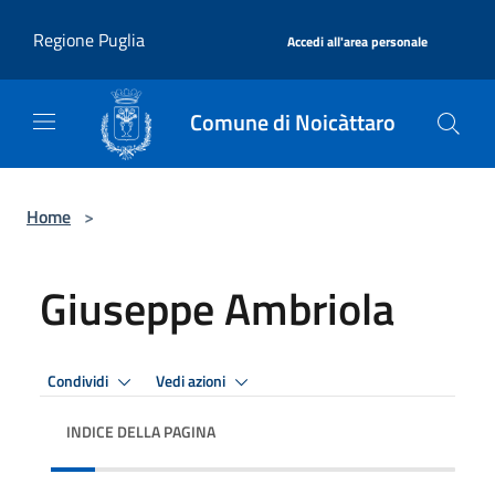
Salta al contenuto principale
|
Regione Puglia
Accedi all'area personale
Comune di Noicàttaro
Home
>
Giuseppe Ambriola
Condividi
Vedi azioni
INDICE DELLA PAGINA