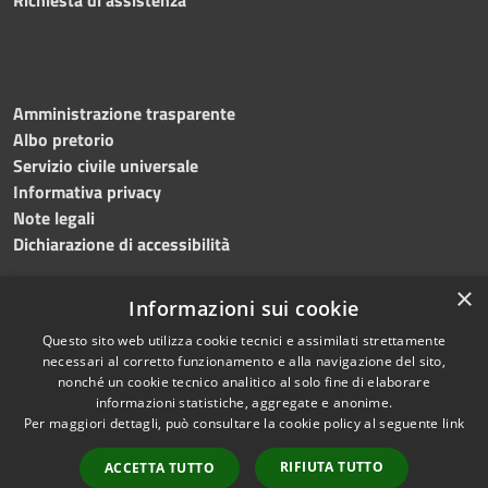
Amministrazione trasparente
Albo pretorio
Servizio civile universale
Informativa privacy
Note legali
Dichiarazione di accessibilità
×
Informazioni sui cookie
Questo sito web utilizza cookie tecnici e assimilati strettamente
RSS
Copyright © 2023 •
necessari al corretto funzionamento e alla navigazione del sito,
Accessibilità
Comune di Noicàttaro
•
nonché un cookie tecnico analitico al solo fine di elaborare
Privacy
Powered by
Municipium
informazioni statistiche, aggregate e anonime.
Cookie
Redazione
•
Portale
Per maggiori dettagli, può consultare la cookie policy al seguente
link
Mappa del sito
dipendente
RIFIUTA TUTTO
ACCETTA TUTTO
Difensore civico