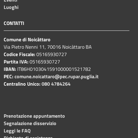
Luoghi
CONTATTI
Comune di Noicàttaro
Via Pietro Nenni 11, 70016 Noicàttaro BA
Codice Fiscale:
05165930727
Partita IVA:
05165930727
IBAN:
IT86H0103041591000001521782
PEC:
comune.noicattaro@pec.rupar.puglia.it
Centralino Unico:
080 4784264
Prenotazione appuntamento
Segnalazione disservizio
Leggi le FAQ
Richiesta di assistenza