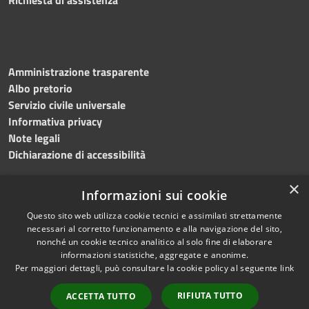
Amministrazione trasparente
Albo pretorio
Servizio civile universale
Informativa privacy
Note legali
Dichiarazione di accessibilità
×
Informazioni sui cookie
Questo sito web utilizza cookie tecnici e assimilati strettamente
RSS
Copyright © 2023 •
necessari al corretto funzionamento e alla navigazione del sito,
Accessibilità
Comune di Noicàttaro
•
nonché un cookie tecnico analitico al solo fine di elaborare
Privacy
Powered by
Municipium
informazioni statistiche, aggregate e anonime.
Cookie
Redazione
•
Portale
Per maggiori dettagli, può consultare la cookie policy al seguente
link
Mappa del sito
dipendente
RIFIUTA TUTTO
ACCETTA TUTTO
Difensore civico