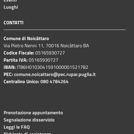
Luoghi
CONTATTI
Comune di Noicàttaro
Via Pietro Nenni 11, 70016 Noicàttaro BA
Codice Fiscale:
05165930727
Partita IVA:
05165930727
IBAN:
IT86H0103041591000001521782
PEC:
comune.noicattaro@pec.rupar.puglia.it
Centralino Unico:
080 4784264
Prenotazione appuntamento
Segnalazione disservizio
Leggi le FAQ
Richiesta di assistenza