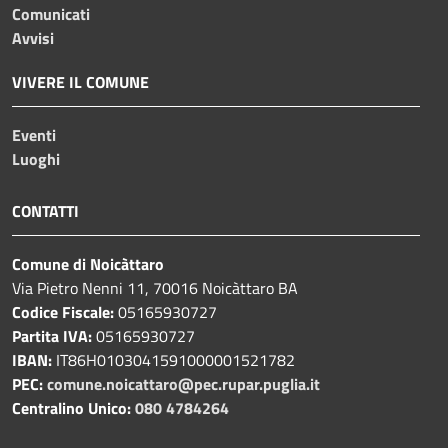
Comunicati
Avvisi
VIVERE IL COMUNE
Eventi
Luoghi
CONTATTI
Comune di Noicàttaro
Via Pietro Nenni 11, 70016 Noicàttaro BA
Codice Fiscale:
05165930727
Partita IVA:
05165930727
IBAN:
IT86H0103041591000001521782
PEC:
comune.noicattaro@pec.rupar.puglia.it
Centralino Unico:
080 4784264