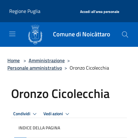
Salta al contenuto principale
|
Regione Puglia
Accedi all'area personale
Comune di Noicàttaro
Home
>
Amministrazione
>
Personale amministrativo
>
Oronzo Cicolecchia
Oronzo Cicolecchia
Condividi
Vedi azioni
INDICE DELLA PAGINA