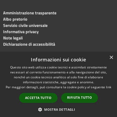
Amministrazione trasparente
Albo pretorio
Servizio civile universale
Informativa privacy
Note legali
Dichiarazione di accessibilità
×
Informazioni sui cookie
Questo sito web utilizza cookie tecnici e assimilati strettamente
RSS
Copyright © 2023 •
necessari al corretto funzionamento e alla navigazione del sito,
Accessibilità
Comune di Noicàttaro
•
nonché un cookie tecnico analitico al solo fine di elaborare
Privacy
Powered by
Municipium
informazioni statistiche, aggregate e anonime.
Cookie
Redazione
•
Portale
Per maggiori dettagli, può consultare la cookie policy al seguente
link
Mappa del sito
dipendente
RIFIUTA TUTTO
ACCETTA TUTTO
Difensore civico
WebMail Dipendenti
MOSTRA DETTAGLI