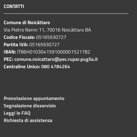
CONTATTI
Comune di Noicàttaro
Via Pietro Nenni 11, 70016 Noicàttaro BA
Codice Fiscale:
05165930727
Partita IVA:
05165930727
IBAN:
IT86H0103041591000001521782
PEC:
comune.noicattaro@pec.rupar.puglia.it
Centralino Unico:
080 4784264
Prenotazione appuntamento
Segnalazione disservizio
Leggi le FAQ
Richiesta di assistenza