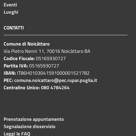
Eventi
Luoghi
CONTATTI
Comune di Noicàttaro
Via Pietro Nenni 11, 70016 Noicàttaro BA
Codice Fiscale:
05165930727
Partita IVA:
05165930727
IBAN:
IT86H0103041591000001521782
PEC:
comune.noicattaro@pec.rupar.puglia.it
Centralino Unico:
080 4784264
Prenotazione appuntamento
Segnalazione disservizio
Leggi le FAQ