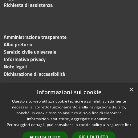
Richiesta di assistenza
Amministrazione trasparente
Albo pretorio
Servizio civile universale
Informativa privacy
Note legali
Dichiarazione di accessibilità
×
Informazioni sui cookie
Questo sito web utilizza cookie tecnici e assimilati strettamente
RSS
Copyright © 2023 •
necessari al corretto funzionamento e alla navigazione del sito,
Accessibilità
Comune di Noicàttaro
•
nonché un cookie tecnico analitico al solo fine di elaborare
Privacy
Powered by
Municipium
informazioni statistiche, aggregate e anonime.
Cookie
Redazione
•
Portale
Per maggiori dettagli, può consultare la cookie policy al seguente
link
Mappa del sito
dipendente
RIFIUTA TUTTO
ACCETTA TUTTO