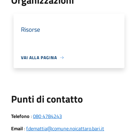
Organizzazioni
Risorse
VAI ALLA PAGINA
Punti di contatto
Telefono
:
080 4784243
Email
:
f.demattia@comune.noicattaro.bari.it