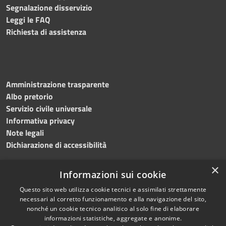
Segnalazione disservizio
Leggi le FAQ
Richiesta di assistenza
Amministrazione trasparente
Albo pretorio
Servizio civile universale
Informativa privacy
Note legali
Dichiarazione di accessibilità
×
Informazioni sui cookie
Questo sito web utilizza cookie tecnici e assimilati strettamente
RSS
Copyright © 2023 •
necessari al corretto funzionamento e alla navigazione del sito,
Accessibilità
Comune di Noicàttaro
•
nonché un cookie tecnico analitico al solo fine di elaborare
Privacy
Powered by
Municipium
informazioni statistiche, aggregate e anonime.