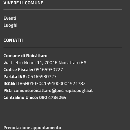
VIVERE IL COMUNE
Eventi
Luoghi
CONTATTI
Comune di Noicàttaro
Via Pietro Nenni 11, 70016 Noicàttaro BA
Codice Fiscale:
05165930727
Partita IVA:
05165930727
IBAN:
IT86H0103041591000001521782
PEC:
comune.noicattaro@pec.rupar.puglia.it
Centralino Unico:
080 4784264
Prenotazione appuntamento