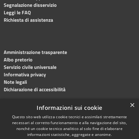
Segnalazione disservizio
Leggi le FAQ
Richiesta di assistenza
Amministrazione trasparente
Albo pretorio
Servizio civile universale
Informativa privacy
Note legali
Dichiarazione di accessibilità
×
Informazioni sui cookie
Questo sito web utilizza cookie tecnici e assimilati strettamente
RSS
Copyright © 2023 •
necessari al corretto funzionamento e alla navigazione del sito,
Accessibilità
Comune di Noicàttaro
•
nonché un cookie tecnico analitico al solo fine di elaborare
Privacy
Powered by
Municipium
informazioni statistiche, aggregate e anonime.