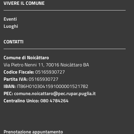
VIVERE IL COMUNE
Eventi
Luoghi
CONTATTI
Comune di Noicàttaro
Via Pietro Nenni 11, 70016 Noicàttaro BA
Codice Fiscale:
05165930727
Partita IVA:
05165930727
IBAN:
IT86H0103041591000001521782
PEC:
comune.noicattaro@pec.rupar.puglia.it
Centralino Unico:
080 4784264
Prenotazione appuntamento