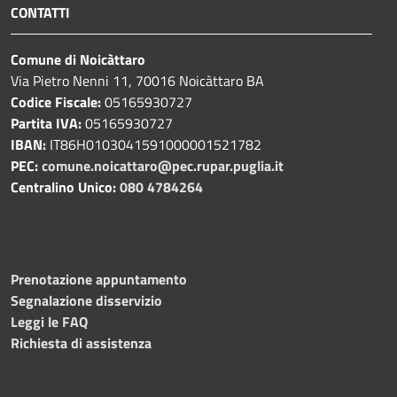
CONTATTI
Comune di Noicàttaro
Via Pietro Nenni 11, 70016 Noicàttaro BA
Codice Fiscale:
05165930727
Partita IVA:
05165930727
IBAN:
IT86H0103041591000001521782
PEC:
comune.noicattaro@pec.rupar.puglia.it
Centralino Unico:
080 4784264
Prenotazione appuntamento
Segnalazione disservizio
Leggi le FAQ
Richiesta di assistenza