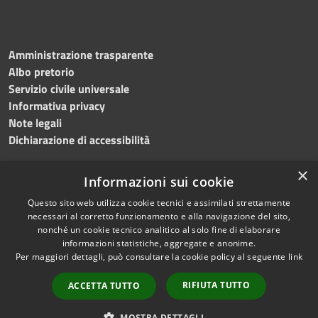
Amministrazione trasparente
Albo pretorio
Servizio civile universale
Informativa privacy
Note legali
Dichiarazione di accessibilità
×
Informazioni sui cookie
Questo sito web utilizza cookie tecnici e assimilati strettamente
RSS
Copyright © 2023 •
necessari al corretto funzionamento e alla navigazione del sito,
Accessibilità
Comune di Noicàttaro
•
nonché un cookie tecnico analitico al solo fine di elaborare
Privacy
Powered by
Municipium
informazioni statistiche, aggregate e anonime.
Per maggiori dettagli, può consultare la cookie policy al seguente
link
Cookie
Redazione
•
Portale
Mappa del sito
dipendente
RIFIUTA TUTTO
ACCETTA TUTTO
Difensore civico
WebMail Dipendenti
MOSTRA DETTAGLI