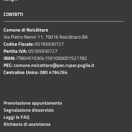
CONTATTI
Comune di Noicàttaro
Via Pietro Nenni 11, 70016 Noicàttaro BA
Codice Fiscale:
05165930727
Partita IVA:
05165930727
IBAN:
IT86H0103041591000001521782
PEC:
comune.noicattaro@pec.rupar.puglia.it
Centralino Unico:
080 4784264
Prenotazione appuntamento
Segnalazione disservizio
Leggi le FAQ
Richiesta di assistenza