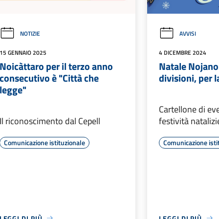
NOTIZIE
AVVISI
15 GENNAIO 2025
4 DICEMBRE 2024
Noicàttaro per il terzo anno
Natale Nojano
consecutivo è "Città che
divisioni, per 
legge"
Cartellone di eve
Il riconoscimento dal Cepell
festività natalizi
Comunicazione istituzionale
Comunicazione isti
LEGGI DI PIÙ
LEGGI DI PIÙ