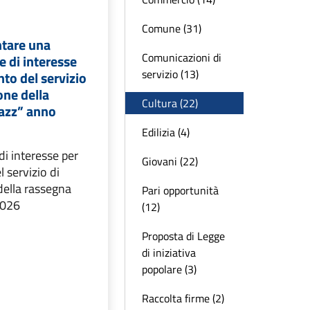
Comune (31)
ntare una
Comunicazioni di
 di interesse
servizio (13)
nto del servizio
one della
Cultura (22)
azz” anno
Edilizia (4)
i interesse per
Giovani (22)
 servizio di
della rassegna
Pari opportunità
2026
(12)
Proposta di Legge
di iniziativa
popolare (3)
Raccolta firme (2)