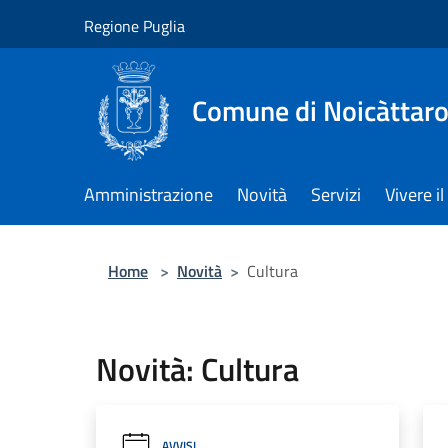
Salta al contenuto principale
Regione Puglia
Comune di Noicàttar
Amministrazione
Novità
Servizi
Vivere 
Home
>
Novità
>
Cultura
Novità: Cultura
AVVISI