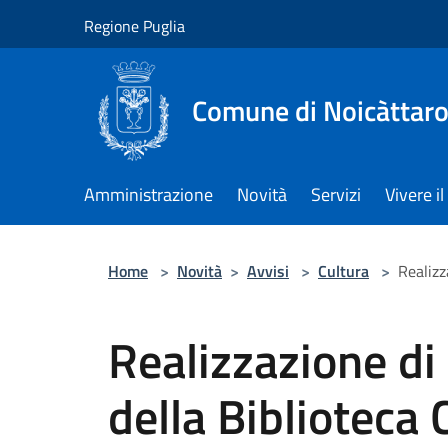
Salta al contenuto principale
Regione Puglia
Comune di Noicàttar
Amministrazione
Novità
Servizi
Vivere 
Home
>
Novità
>
Avvisi
>
Cultura
>
Realizz
Realizzazione di 
della Biblioteca