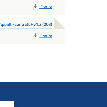
PDF
Scarica
ppalti-Contratti)-v1.2 (003)
PDF
Scarica