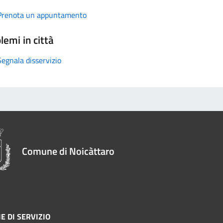
Prenota un appuntamento
lemi in città
Segnala disservizio
Comune di Noicàttaro
E DI SERVIZIO