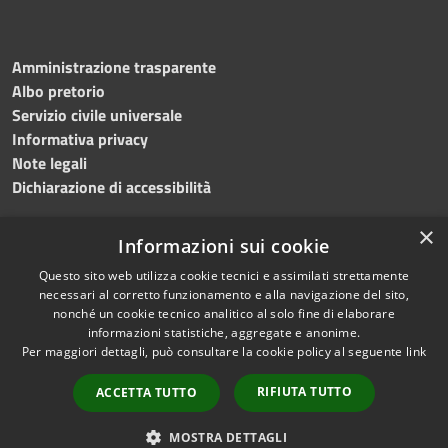
Amministrazione trasparente
Albo pretorio
Servizio civile universale
Informativa privacy
Note legali
Dichiarazione di accessibilità
×
Informazioni sui cookie
Questo sito web utilizza cookie tecnici e assimilati strettamente
RSS
Copyright © 2023 •
necessari al corretto funzionamento e alla navigazione del sito,
Accessibilità
Comune di Noicàttaro
•
nonché un cookie tecnico analitico al solo fine di elaborare
Privacy
Powered by
Municipium
informazioni statistiche, aggregate e anonime.
Cookie
Redazione
•
Portale
Per maggiori dettagli, può consultare la cookie policy al seguente
link
Mappa del sito
dipendente
RIFIUTA TUTTO
ACCETTA TUTTO
Difensore civico
WebMail Dipendenti
MOSTRA DETTAGLI