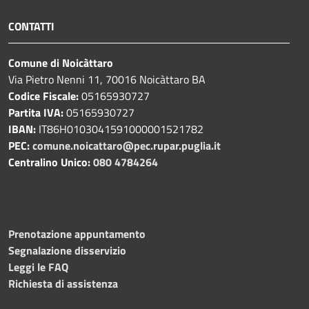
CONTATTI
Comune di Noicàttaro
Via Pietro Nenni 11, 70016 Noicàttaro BA
Codice Fiscale:
05165930727
Partita IVA:
05165930727
IBAN:
IT86H0103041591000001521782
PEC:
comune.noicattaro@pec.rupar.puglia.it
Centralino Unico:
080 4784264
Prenotazione appuntamento
Segnalazione disservizio
Leggi le FAQ
Richiesta di assistenza