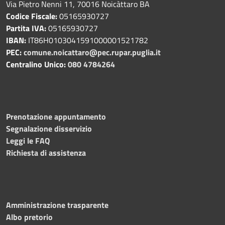
Via Pietro Nenni 11, 70016 Noicàttaro BA
Codice Fiscale:
05165930727
Partita IVA:
05165930727
IBAN:
IT86H0103041591000001521782
PEC:
comune.noicattaro@pec.rupar.puglia.it
Centralino Unico:
080 4784264
Prenotazione appuntamento
Segnalazione disservizio
Leggi le FAQ
Richiesta di assistenza
Amministrazione trasparente
Albo pretorio