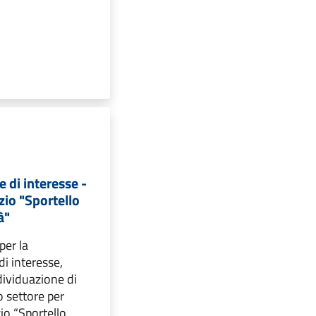
 di interesse -
zio "Sportello
à"
per la
i interesse,
ndividuazione di
o settore per
zio “Sportello