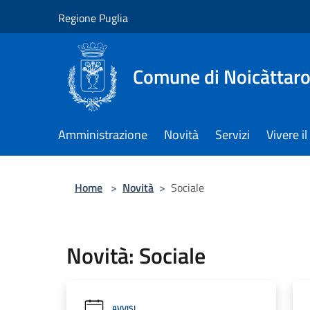
Salta al contenuto principale
Regione Puglia
Comune di Noicàttar
Amministrazione
Novità
Servizi
Vivere 
Home
>
Novità
>
Sociale
Novità: Sociale
AVVISI