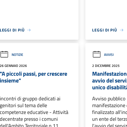
LEGGI DI PIÙ
LEGGI DI PIÙ
NOTIZIE
AVVISI
26 GENNAIO 2026
2 DICEMBRE 2025
"A piccoli passi, per crescere
Manifestazione
insieme"
avvio del servi
unico disabilit
incontri di gruppo dedicati ai
Avviso pubblico 
genitori sul tema delle
manifestazione d
competenze educative - Attività
finalizzato all'i
decentrate presso i comuni
un ente del terz
dell'Ambito Territoriale n.11
l'avvio del servi