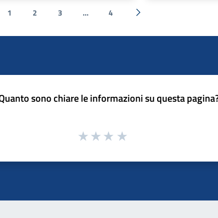
1
2
3
...
4
a precedente
Successiva »
Quanto sono chiare le informazioni su questa pagina