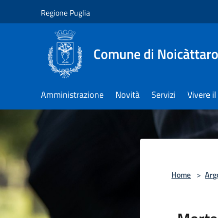
Salta al contenuto principale
Regione Puglia
Comune di Noicàttar
Amministrazione
Novità
Servizi
Vivere 
Home
>
Arg