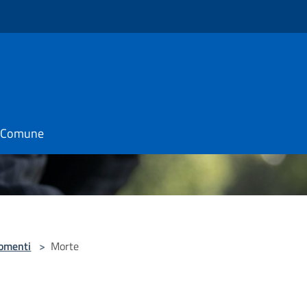
o
il Comune
omenti
>
Morte