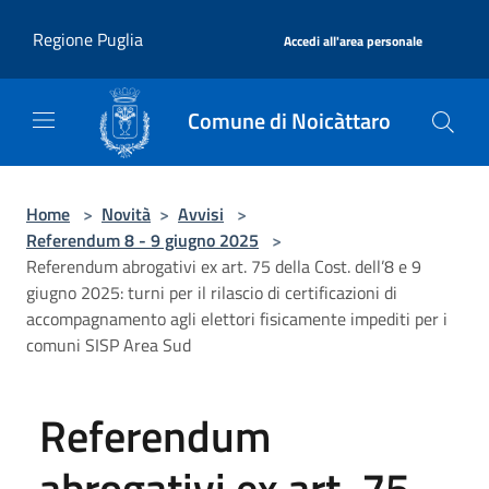
Salta al contenuto principale
|
Regione Puglia
Accedi all'area personale
Comune di Noicàttaro
Home
>
Novità
>
Avvisi
>
Referendum 8 - 9 giugno 2025
>
Referendum abrogativi ex art. 75 della Cost. dell’8 e 9
giugno 2025: turni per il rilascio di certificazioni di
accompagnamento agli elettori fisicamente impediti per i
comuni SISP Area Sud
Referendum
abrogativi ex art. 75