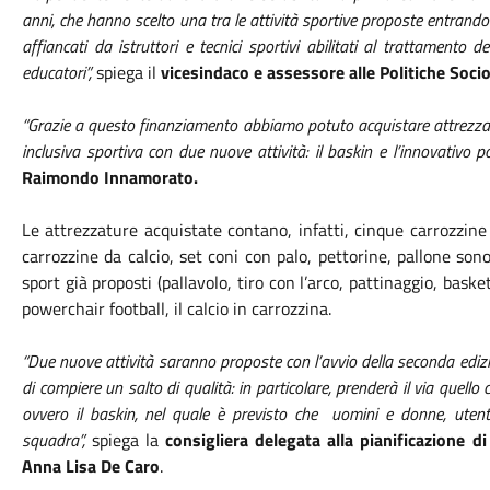
anni, che hanno scelto
una tra le attività sportive proposte entrando
affiancati da istruttori e tecnici sportivi abilitati al trattamento 
educatori”,
spiega il
vicesindaco e assessore alle Politiche Socio
“Grazie a questo finanziamento abbiamo potuto acquistare attrezza
inclusiva sportiva con due nuove attività: il baskin e l’innovativo p
Raimondo Innamorato.
Le attrezzature acquistate contano, infatti, cinque carrozzine
carrozzine da calcio, set coni con palo, pettorine, pallone so
sport già proposti (
pallavolo, tiro con l’arco, pattinaggio, basket
powerchair football, il calcio in carrozzina.
“Due nuove attività saranno proposte con l’avvio della seconda edi
di compiere un salto di qualità: in particolare, prenderà il via quello
ovvero il baskin, nel quale è previsto che uomini e donne, utenti
squadra”,
spiega la
consigliera
delegata alla pianificazione di 
Anna Lisa De Caro
.