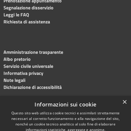
Prenotazione appuntamento
Segnalazione disservizio
Leggi le FAQ
Richiesta di assistenza
Amministrazione trasparente
Albo pretorio
Servizio civile universale
Informativa privacy
Note legali
Dichiarazione di accessibilità
×
Informazioni sui cookie
Questo sito web utilizza cookie tecnici e assimilati strettamente
RSS
Copyright © 2023 •
necessari al corretto funzionamento e alla navigazione del sito,
Accessibilità
Comune di Noicàttaro
•
nonché un cookie tecnico analitico al solo fine di elaborare
Privacy
Powered by
Municipium
informazioni statistiche, aggregate e anonime.