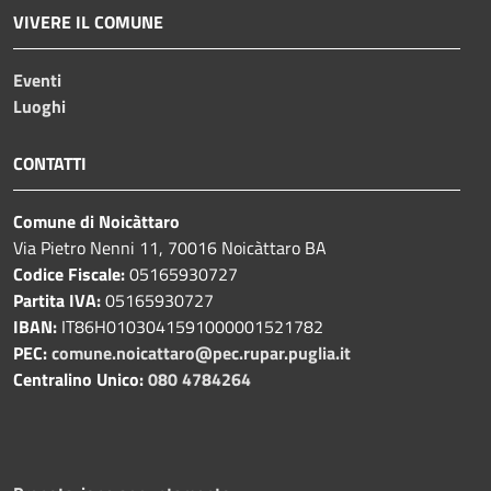
VIVERE IL COMUNE
Eventi
Luoghi
CONTATTI
Comune di Noicàttaro
Via Pietro Nenni 11, 70016 Noicàttaro BA
Codice Fiscale:
05165930727
Partita IVA:
05165930727
IBAN:
IT86H0103041591000001521782
PEC:
comune.noicattaro@pec.rupar.puglia.it
Centralino Unico:
080 4784264