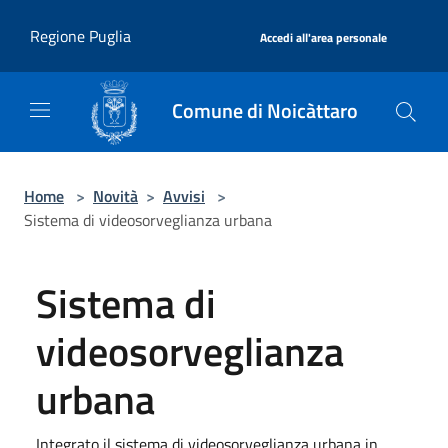
Salta al contenuto principale
|
Regione Puglia
Accedi all'area personale
Comune di Noicàttaro
Home
>
Novità
>
Avvisi
>
Sistema di videosorveglianza urbana
Sistema di
videosorveglianza
urbana
Integrato il sistema di videosorveglianza urbana in