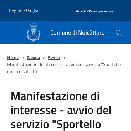
Salta al contenuto principale
|
Regione Puglia
Accedi all'area personale
Comune di Noicàttaro
Home
>
Novità
>
Avvisi
>
Manifestazione di interesse - avvio del servizio "Sportello
unico disabilità"
Manifestazione di
interesse - avvio del
servizio "Sportello