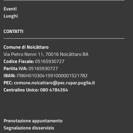
Eventi
Luoghi
CONTATTI
Comune di Noicàttaro
Via Pietro Nenni 11, 70016 Noicàttaro BA
Codice Fiscale:
05165930727
Partita IVA:
05165930727
IBAN:
IT86H0103041591000001521782
PEC:
comune.noicattaro@pec.rupar.puglia.it
Centralino Unico:
080 4784264
Prenotazione appuntamento
Segnalazione disservizio