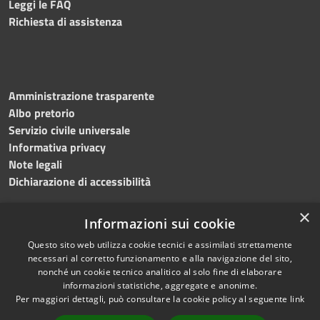
Leggi le FAQ
Richiesta di assistenza
Amministrazione trasparente
Albo pretorio
Servizio civile universale
Informativa privacy
Note legali
Dichiarazione di accessibilità
×
Informazioni sui cookie
Questo sito web utilizza cookie tecnici e assimilati strettamente
RSS
Copyright © 2023 •
necessari al corretto funzionamento e alla navigazione del sito,
Accessibilità
Comune di Noicàttaro
•
nonché un cookie tecnico analitico al solo fine di elaborare
Privacy
Powered by
Municipium
informazioni statistiche, aggregate e anonime.
Cookie
Redazione
•
Portale
Per maggiori dettagli, può consultare la cookie policy al seguente
link
Mappa del sito
dipendente