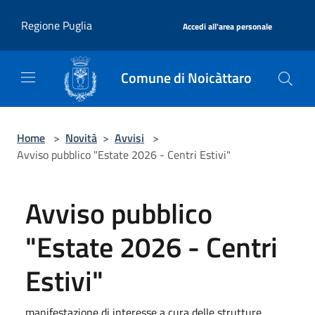
Salta al contenuto principale
|
Regione Puglia
Accedi all'area personale
Comune di Noicàttaro
Home
>
Novità
>
Avvisi
>
Avviso pubblico "Estate 2026 - Centri Estivi"
Avviso pubblico
"Estate 2026 - Centri
Estivi"
manifestazione di interesse a cura delle strutture