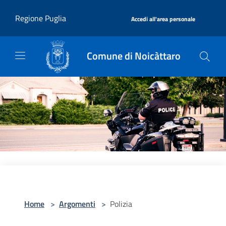
Salta al contenuto principale
|
Regione Puglia
Accedi all'area personale
Comune di Noicàttaro
Home
>
Argomenti
>
Polizia