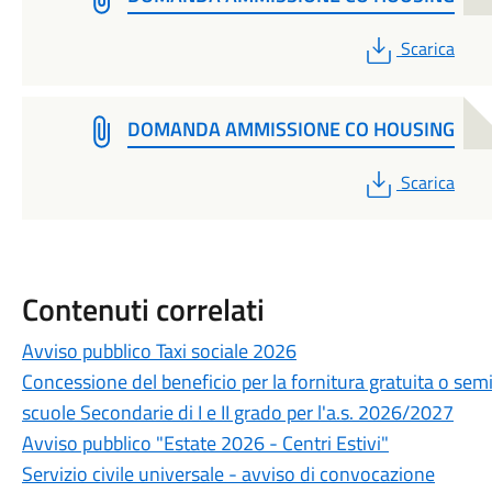
PDF
Scarica
DOMANDA AMMISSIONE CO HOUSING
PDF
Scarica
Contenuti correlati
Avviso pubblico Taxi sociale 2026
Concessione del beneficio per la fornitura gratuita o semigr
scuole Secondarie di I e II grado per l'a.s. 2026/2027
Avviso pubblico "Estate 2026 - Centri Estivi"
Servizio civile universale - avviso di convocazione