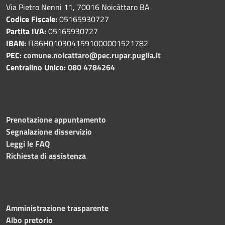
Via Pietro Nenni 11, 70016 Noicàttaro BA
Codice Fiscale:
05165930727
Partita IVA:
05165930727
IBAN:
IT86H0103041591000001521782
PEC:
comune.noicattaro@pec.rupar.puglia.it
Centralino Unico:
080 4784264
Prenotazione appuntamento
Segnalazione disservizio
Leggi le FAQ
Richiesta di assistenza
Amministrazione trasparente
Albo pretorio