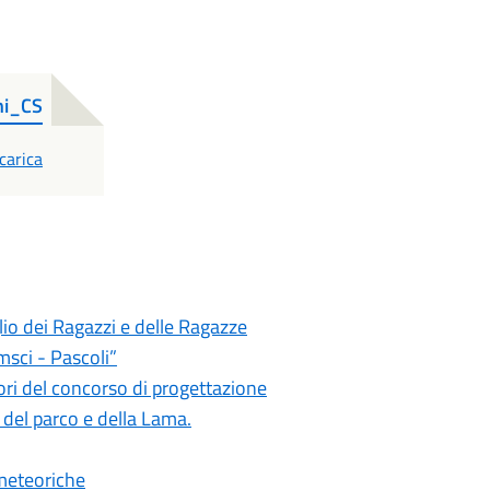
ni_CS
DF
carica
io dei Ragazzi e delle Ragazze
msci - Pascoli”
ori del concorso di progettazione
e del parco e della Lama.
 meteoriche