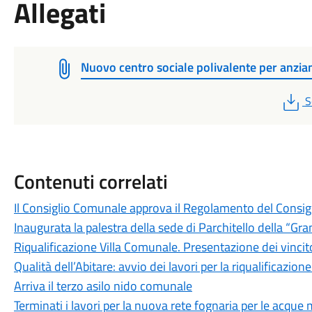
Allegati
Nuovo centro sociale polivalente per anzia
P
S
Contenuti correlati
Il Consiglio Comunale approva il Regolamento del Consigl
Inaugurata la palestra della sede di Parchitello della “Gra
Riqualificazione Villa Comunale. Presentazione dei vincit
Qualità dell’Abitare: avvio dei lavori per la riqualificazion
Arriva il terzo asilo nido comunale
Terminati i lavori per la nuova rete fognaria per le acque