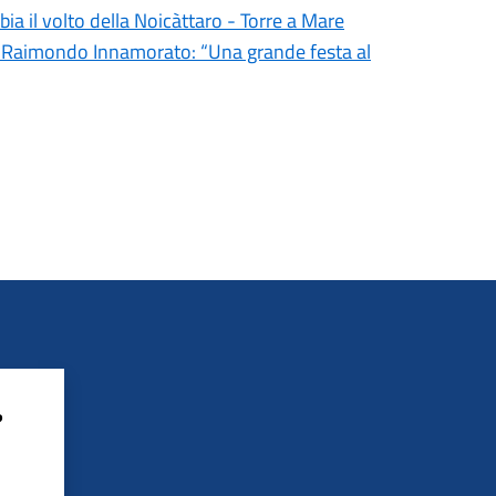
bia il volto della Noicàttaro - Torre a Mare
aco Raimondo Innamorato: “Una grande festa al
?