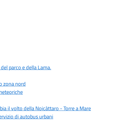
e del parco e della Lama.
io zona nord
 meteoriche
bia il volto della Noicàttaro - Torre a Mare
ervizio di autobus urbani