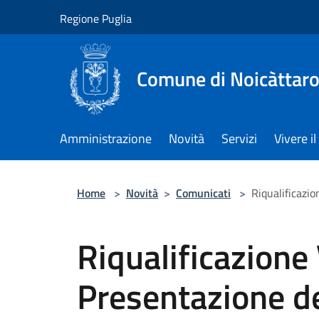
Salta al contenuto principale
Regione Puglia
Comune di Noicàttar
Amministrazione
Novità
Servizi
Vivere 
Home
>
Novità
>
Comunicati
>
Riqualificazio
Riqualificazione
Presentazione dei