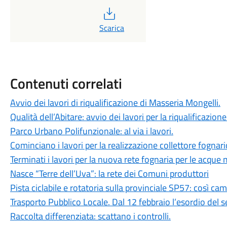
PDF
Scarica
Contenuti correlati
Avvio dei lavori di riqualificazione di Masseria Mongelli.
Qualità dell’Abitare: avvio dei lavori per la riqualificazion
Parco Urbano Polifunzionale: al via i lavori.
Cominciano i lavori per la realizzazione collettore fognar
Terminati i lavori per la nuova rete fognaria per le acque
Nasce “Terre dell’Uva”: la rete dei Comuni produttori
Pista ciclabile e rotatoria sulla provinciale SP57: così cam
Trasporto Pubblico Locale. Dal 12 febbraio l’esordio del s
Raccolta differenziata: scattano i controlli.