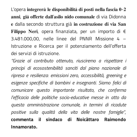
L’opera 𝐢𝐧𝐭𝐞𝐠𝐫𝐞𝐫𝐚̀ 𝐥𝐞 𝐝𝐢𝐬𝐩𝐨𝐧𝐢𝐛𝐢𝐥𝐢𝐭𝐚̀ 𝐝𝐢 𝐩𝐨𝐬𝐭𝐢 𝐧𝐞𝐥𝐥𝐚 𝐟𝐚𝐬𝐜𝐢𝐚 𝟎-𝟐
𝐚𝐧𝐧𝐢, 𝐠𝐢𝐚̀ 𝐨𝐟𝐟𝐞𝐫𝐭𝐞 𝐝𝐚𝐥𝐥’𝐚𝐬𝐢𝐥𝐨 𝐧𝐢𝐝𝐨 𝐜𝐨𝐦𝐮𝐧𝐚𝐥𝐞 di via Didonna
𝐞 dalla secondo struttura già 𝐢𝐧 𝐜𝐨𝐬𝐭𝐫𝐮𝐳𝐢𝐨𝐧𝐞 𝐝𝐢 𝐯𝐢𝐚 𝐒𝐚𝐧
𝐅𝐢𝐥𝐢𝐩𝐩𝐨 𝐍𝐞𝐫𝐢,
opera finanziata, per un importo di €
3.481.000,00, nelle linee del PNNR Missione 4 –
Istruzione e Ricerca per il potenziamento dell’offerta
dei servizi di istruzione
.
“Grazie al contributo ottenuto, riusciremo a rispettare i
principi di ecosostenibilità sanciti dal piano nazionale di
ripresa e resilienza: emissioni zero, accessibilità, greening e
esigenze specifiche di bambini e insegnanti. Siamo felici di
comunicare questo importante risultato, che conferma
l’efficacia delle politiche socio-educative messe in atto da
questa amministrazione comunale, in termini di ricadute
positive sulla qualità della vita delle nostre famiglie”
,
commenta il sindaco di Noicàttaro Raimondo
Innamorato.