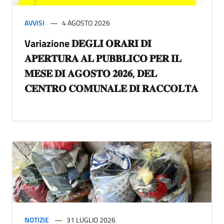
AVVISI
4 AGOSTO 2026
Variazione 𝐃𝐄𝐆𝐋𝐈 𝐎𝐑𝐀𝐑𝐈 𝐃𝐈
𝐀𝐏𝐄𝐑𝐓𝐔𝐑𝐀 𝐀𝐋 𝐏𝐔𝐁𝐁𝐋𝐈𝐂𝐎 𝐏𝐄𝐑 𝐈𝐋
𝐌𝐄𝐒𝐄 𝐃𝐈 𝐀𝐆𝐎𝐒𝐓𝐎 𝟐𝟎𝟐𝟔, 𝐃𝐄𝐋
𝐂𝐄𝐍𝐓𝐑𝐎 𝐂𝐎𝐌𝐔𝐍𝐀𝐋𝐄 𝐃𝐈 𝐑𝐀𝐂𝐂𝐎𝐋𝐓𝐀
NOTIZIE
31 LUGLIO 2026