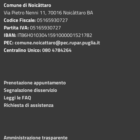
Comune di Noicàttaro
Via Pietro Nenni 11, 70016 Noicàttaro BA
Codice Fiscale:
05165930727
Partita IVA:
05165930727
IBAN:
IT86H0103041591000001521782
PEC:
comune.noicattaro@pec.rupar.puglia.it
Centralino Unico:
080 4784264
Prenotazione appuntamento
Segnalazione disservizio
Leggi le FAQ
Richiesta di assistenza
Amministrazione trasparente