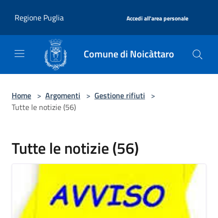
Salta al contenuto principale
|
Regione Puglia
Accedi all'area personale
Comune di Noicàttaro
Home
>
Argomenti
>
Gestione rifiuti
>
Tutte le notizie (56)
Tutte le notizie (56)