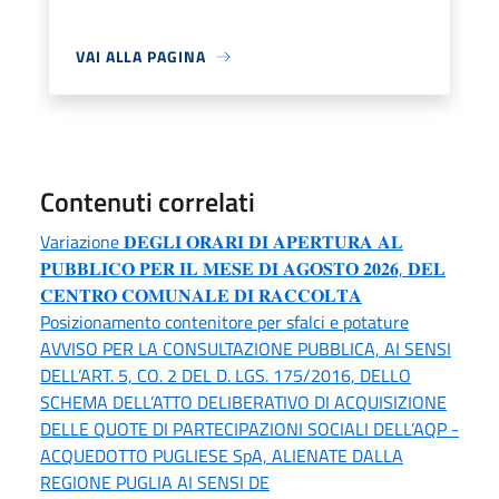
VAI ALLA PAGINA
Contenuti correlati
Variazione 𝐃𝐄𝐆𝐋𝐈 𝐎𝐑𝐀𝐑𝐈 𝐃𝐈 𝐀𝐏𝐄𝐑𝐓𝐔𝐑𝐀 𝐀𝐋
𝐏𝐔𝐁𝐁𝐋𝐈𝐂𝐎 𝐏𝐄𝐑 𝐈𝐋 𝐌𝐄𝐒𝐄 𝐃𝐈 𝐀𝐆𝐎𝐒𝐓𝐎 𝟐𝟎𝟐𝟔, 𝐃𝐄𝐋
𝐂𝐄𝐍𝐓𝐑𝐎 𝐂𝐎𝐌𝐔𝐍𝐀𝐋𝐄 𝐃𝐈 𝐑𝐀𝐂𝐂𝐎𝐋𝐓𝐀
Posizionamento contenitore per sfalci e potature
AVVISO PER LA CONSULTAZIONE PUBBLICA, AI SENSI
DELL’ART. 5, CO. 2 DEL D. LGS. 175/2016, DELLO
SCHEMA DELL’ATTO DELIBERATIVO DI ACQUISIZIONE
DELLE QUOTE DI PARTECIPAZIONI SOCIALI DELL’AQP -
ACQUEDOTTO PUGLIESE SpA, ALIENATE DALLA
REGIONE PUGLIA AI SENSI DE