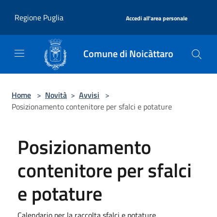
Salta al contenuto principale
|
Regione Puglia
Accedi all'area personale
Comune di Noicàttaro
Home
>
Novità
>
Avvisi
>
Posizionamento contenitore per sfalci e potature
Posizionamento
contenitore per sfalci
e potature
Calendario per la raccolta sfalci e potature