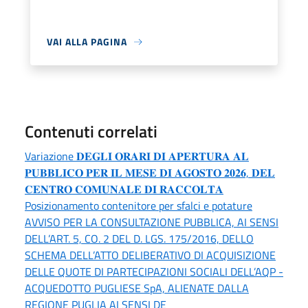
VAI ALLA PAGINA
Contenuti correlati
Variazione 𝐃𝐄𝐆𝐋𝐈 𝐎𝐑𝐀𝐑𝐈 𝐃𝐈 𝐀𝐏𝐄𝐑𝐓𝐔𝐑𝐀 𝐀𝐋
𝐏𝐔𝐁𝐁𝐋𝐈𝐂𝐎 𝐏𝐄𝐑 𝐈𝐋 𝐌𝐄𝐒𝐄 𝐃𝐈 𝐀𝐆𝐎𝐒𝐓𝐎 𝟐𝟎𝟐𝟔, 𝐃𝐄𝐋
𝐂𝐄𝐍𝐓𝐑𝐎 𝐂𝐎𝐌𝐔𝐍𝐀𝐋𝐄 𝐃𝐈 𝐑𝐀𝐂𝐂𝐎𝐋𝐓𝐀
Posizionamento contenitore per sfalci e potature
AVVISO PER LA CONSULTAZIONE PUBBLICA, AI SENSI
DELL’ART. 5, CO. 2 DEL D. LGS. 175/2016, DELLO
SCHEMA DELL’ATTO DELIBERATIVO DI ACQUISIZIONE
DELLE QUOTE DI PARTECIPAZIONI SOCIALI DELL’AQP -
ACQUEDOTTO PUGLIESE SpA, ALIENATE DALLA
REGIONE PUGLIA AI SENSI DE