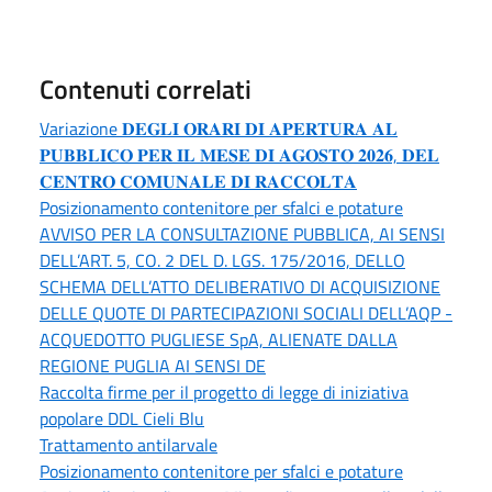
Contenuti correlati
Variazione 𝐃𝐄𝐆𝐋𝐈 𝐎𝐑𝐀𝐑𝐈 𝐃𝐈 𝐀𝐏𝐄𝐑𝐓𝐔𝐑𝐀 𝐀𝐋
𝐏𝐔𝐁𝐁𝐋𝐈𝐂𝐎 𝐏𝐄𝐑 𝐈𝐋 𝐌𝐄𝐒𝐄 𝐃𝐈 𝐀𝐆𝐎𝐒𝐓𝐎 𝟐𝟎𝟐𝟔, 𝐃𝐄𝐋
𝐂𝐄𝐍𝐓𝐑𝐎 𝐂𝐎𝐌𝐔𝐍𝐀𝐋𝐄 𝐃𝐈 𝐑𝐀𝐂𝐂𝐎𝐋𝐓𝐀
Posizionamento contenitore per sfalci e potature
AVVISO PER LA CONSULTAZIONE PUBBLICA, AI SENSI
DELL’ART. 5, CO. 2 DEL D. LGS. 175/2016, DELLO
SCHEMA DELL’ATTO DELIBERATIVO DI ACQUISIZIONE
DELLE QUOTE DI PARTECIPAZIONI SOCIALI DELL’AQP -
ACQUEDOTTO PUGLIESE SpA, ALIENATE DALLA
REGIONE PUGLIA AI SENSI DE
Raccolta firme per il progetto di legge di iniziativa
popolare DDL Cieli Blu
Trattamento antilarvale
Posizionamento contenitore per sfalci e potature