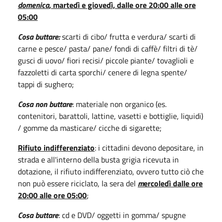
d
omenica
, martedì e giovedì, dalle ore 20:00 alle ore
05:00
Cosa buttare:
scarti di cibo/ frutta e verdura/ scarti di
carne e pesce/ pasta/ pane/ fondi di caffè/ filtri di tè/
gusci di uovo/ fiori recisi/ piccole piante/ tovaglioli e
fazzoletti di carta sporchi/ cenere di legna spente/
tappi di sughero;
Cosa non buttare
: materiale non organico (es.
contenitori, barattoli, lattine, vasetti e bottiglie, liquidi)
/ gomme da masticare/ cicche di sigarette;
Rifiuto indifferenziato
: i cittadini devono depositare, in
strada e all'interno della busta grigia ricevuta in
dotazione, il rifiuto indifferenziato, ovvero tutto ciò che
non può essere riciclato, la sera del
m
ercoledì dalle ore
20:00 alle ore 05:00
;
Cosa buttare
: cd e DVD/ oggetti in gomma/ spugne