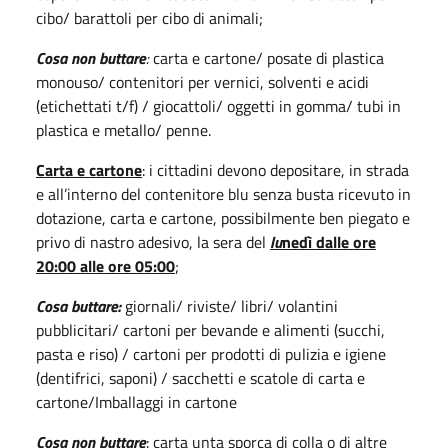
cibo/ barattoli per cibo di animali;
Cosa non buttare
:
carta e cartone/ posate di plastica
monouso/ contenitori per vernici, solventi e acidi
(etichettati t/f) / giocattoli/ oggetti in gomma/ tubi in
plastica e metallo/ penne.
Carta e cartone
: i cittadini devono depositare, in strada
e all’interno del contenitore blu senza busta
ricevuto in
dotazione, carta e cartone, possibilmente ben piegato e
privo di nastro adesivo, la sera del
l
u
nedì dalle ore
20:00 alle ore 05:00
;
Cosa buttare:
giornali/ riviste/ libri/ volantini
pubblicitari/ cartoni per bevande e alimenti (succhi,
pasta e riso) / cartoni per prodotti di pulizia e igiene
(dentifrici, saponi) / sacchetti e scatole di carta e
cartone/Imballaggi in cartone
Cosa non buttare
: carta unta sporca di colla o di altre