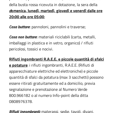
della busta rossa ricevuta in dotazione, la sera della
d
omenica, lunedì, martedì, giovedì e venerdì dalle ore
20:00 alle ore 05:00
;
Cosa buttare
: pannoloni, pannolini e traverse;
Cosa non buttare
: materiali riciclabili (carta, metalli,
imballaggi in plastica e in vetro, organico) / rifiuti
pericolosi, tossici e nocivi.
Rifiuti ingombranti R.A.E.E. e piccole quantità di sfalci
e potature
: i rifiuti ingombranti, R.A.E.E. (Rifiuti di
apparecchiature elettriche ed elettroniche) e piccole
quantità di sfalci da potatura (max 3 sacchetti) possono
essere ritirati gratuitamente ed a domicilio, previa
segnalazione e prenotazione al Numero Verde
800.966182 o al numero Info-point della ditta
0808976378.
Rifiuti ingombranti:
materassi, sedie, tavoli, divani,