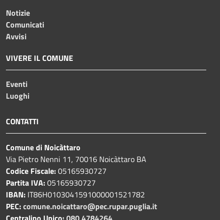
Notizie
Comunicati
Avvisi
VIVERE IL COMUNE
Eventi
Luoghi
CONTATTI
Comune di Noicàttaro
Via Pietro Nenni 11, 70016 Noicàttaro BA
Codice Fiscale:
05165930727
Partita IVA:
05165930727
IBAN:
IT86H0103041591000001521782
PEC:
comune.noicattaro@pec.rupar.puglia.it
Centralino Unico:
080 4784264