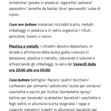
sintetiche/ posate in plastica/ sigarette/ polvere/
spazzolini/ lamette da barba/ biro/ pennarelli/ calze di
nylon;
Cosa non buttare
: materiali riciclabili (carta, metalli,
imballaggi in plastica e in vetro organico) / rifiuti
pericolosi, tossici o nocivi.
Plastica e metalli:
i cittadini devono depositare, in
strada e all'interno della busta gialla ricevuta in
dotazione, plastica e metallo, riducendo il volume e
schiacciando gli imballaggi, la sera del
Venerdì dalla
ore 20:00 alle ore 05:00
;
Cosa buttare:
bottiglie/ flaconi/ piatti/ bicchieri/
confezioni per alimenti/ polistirolo/ buste per verdura/
vaschette e sacchi per frutta/ bombolette spray/
lattine per bevande/ scatolette/ barattoli/ vaschette e
fogli sottili in alluminio (carta stagnola) / tappi e
coperchi metallici/ tubetti in alluminio/ barattoli per