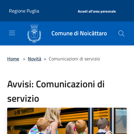
Salta al contenuto principale
|
Regione Puglia
Accedi all'area personale
Comune di Noicàttaro
Home
>
Novità
>
Comunicazioni di servizio
Avvisi: Comunicazioni di
servizio