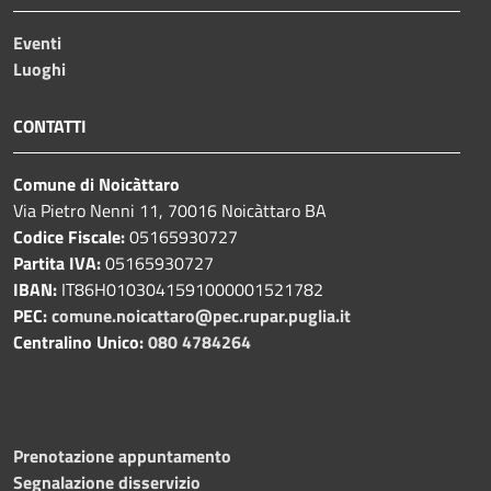
Eventi
Luoghi
CONTATTI
Comune di Noicàttaro
Via Pietro Nenni 11, 70016 Noicàttaro BA
Codice Fiscale:
05165930727
Partita IVA:
05165930727
IBAN:
IT86H0103041591000001521782
PEC:
comune.noicattaro@pec.rupar.puglia.it
Centralino Unico:
080 4784264
Prenotazione appuntamento
Segnalazione disservizio