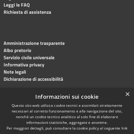
Leggi le FAQ
Richiesta di assistenza
Amministrazione trasparente
Albo pretorio
Servizio civile universale
Informativa privacy
Note legali
Dichiarazione di accessibilità
×
Informazioni sui cookie
Questo sito web utilizza cookie tecnici e assimilati strettamente
RSS
Copyright © 2023 •
necessari al corretto funzionamento e alla navigazione del sito,
Accessibilità
Comune di Noicàttaro
•
nonché un cookie tecnico analitico al solo fine di elaborare
Privacy
Powered by
Municipium
informazioni statistiche, aggregate e anonime.
Cookie
Redazione
•
Portale
Per maggiori dettagli, può consultare la cookie policy al seguente
link