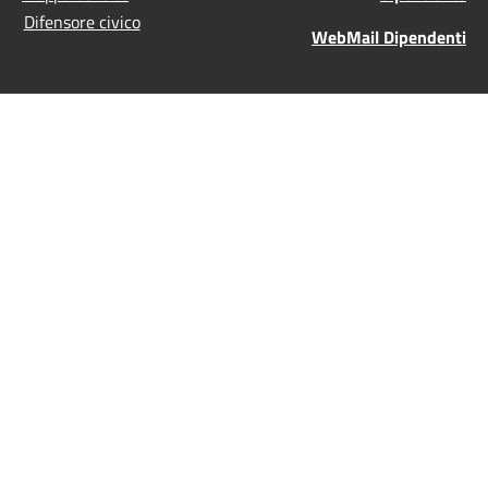
Difensore civico
WebMail Dipendenti