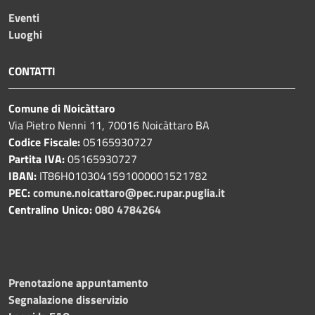
Eventi
Luoghi
CONTATTI
Comune di Noicàttaro
Via Pietro Nenni 11, 70016 Noicàttaro BA
Codice Fiscale:
05165930727
Partita IVA:
05165930727
IBAN:
IT86H0103041591000001521782
PEC:
comune.noicattaro@pec.rupar.puglia.it
Centralino Unico:
080 4784264
Prenotazione appuntamento
Segnalazione disservizio