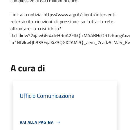
complessivo di 800 milioni di euro.
Link alla notizia: https://www.aqp.it/clienti/interventi-
rete/siccita-riduzioni-di-pressione-su-tutta-la-rete-
affrontare-la-crisi-idrica?
fbclid=IwY2xjawGFr4xleHRuA2FlbQIxMAABHcORTvRuogAxz
iu1NfVkwQh333FqaXiZ3QGX2AMPQ_aem_7cadz5cMaS_K
A cura di
Ufficio Comunicazione
VAI ALLA PAGINA