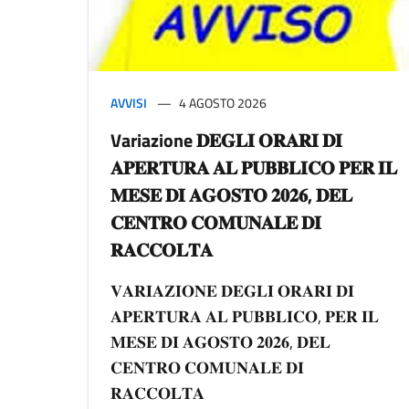
AVVISI
4 AGOSTO 2026
Variazione 𝐃𝐄𝐆𝐋𝐈 𝐎𝐑𝐀𝐑𝐈 𝐃𝐈
𝐀𝐏𝐄𝐑𝐓𝐔𝐑𝐀 𝐀𝐋 𝐏𝐔𝐁𝐁𝐋𝐈𝐂𝐎 𝐏𝐄𝐑 𝐈𝐋
𝐌𝐄𝐒𝐄 𝐃𝐈 𝐀𝐆𝐎𝐒𝐓𝐎 𝟐𝟎𝟐𝟔, 𝐃𝐄𝐋
𝐂𝐄𝐍𝐓𝐑𝐎 𝐂𝐎𝐌𝐔𝐍𝐀𝐋𝐄 𝐃𝐈
𝐑𝐀𝐂𝐂𝐎𝐋𝐓𝐀
𝐕𝐀𝐑𝐈𝐀𝐙𝐈𝐎𝐍𝐄 𝐃𝐄𝐆𝐋𝐈 𝐎𝐑𝐀𝐑𝐈 𝐃𝐈
𝐀𝐏𝐄𝐑𝐓𝐔𝐑𝐀 𝐀𝐋 𝐏𝐔𝐁𝐁𝐋𝐈𝐂𝐎, 𝐏𝐄𝐑 𝐈𝐋
𝐌𝐄𝐒𝐄 𝐃𝐈 𝐀𝐆𝐎𝐒𝐓𝐎 𝟐𝟎𝟐𝟔, 𝐃𝐄𝐋
𝐂𝐄𝐍𝐓𝐑𝐎 𝐂𝐎𝐌𝐔𝐍𝐀𝐋𝐄 𝐃𝐈
𝐑𝐀𝐂𝐂𝐎𝐋𝐓𝐀