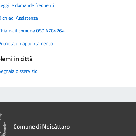
Leggi le domande frequenti
Richiedi Assistenza
Chiama il comune 080 4784264
Prenota un appuntamento
lemi in città
Segnala disservizio
Comune di Noicàttaro