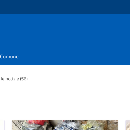
o
il Comune
 le notizie (56)