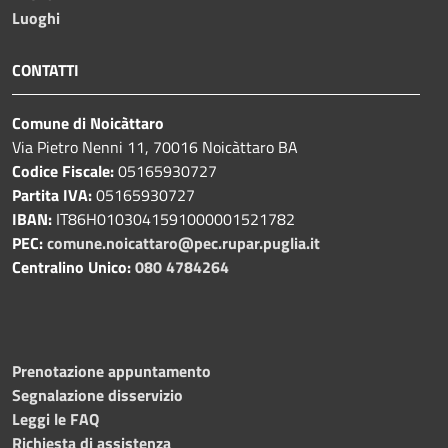
Luoghi
CONTATTI
Comune di Noicàttaro
Via Pietro Nenni 11, 70016 Noicàttaro BA
Codice Fiscale:
05165930727
Partita IVA:
05165930727
IBAN:
IT86H0103041591000001521782
PEC:
comune.noicattaro@pec.rupar.puglia.it
Centralino Unico:
080 4784264
Prenotazione appuntamento
Segnalazione disservizio
Leggi le FAQ
Richiesta di assistenza