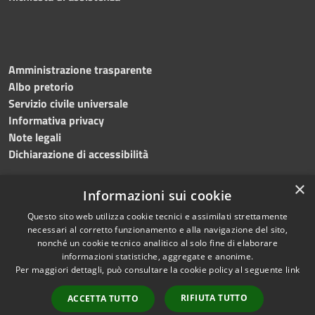
Amministrazione trasparente
Albo pretorio
Servizio civile universale
Informativa privacy
Note legali
Dichiarazione di accessibilità
×
Informazioni sui cookie
Questo sito web utilizza cookie tecnici e assimilati strettamente
RSS
Copyright © 2023 •
necessari al corretto funzionamento e alla navigazione del sito,
Accessibilità
Comune di Noicàttaro
•
nonché un cookie tecnico analitico al solo fine di elaborare
Privacy
Powered by
Municipium
informazioni statistiche, aggregate e anonime.
Cookie
Redazione
•
Portale
Per maggiori dettagli, può consultare la cookie policy al seguente
link
Mappa del sito
dipendente
RIFIUTA TUTTO
ACCETTA TUTTO
Difensore civico