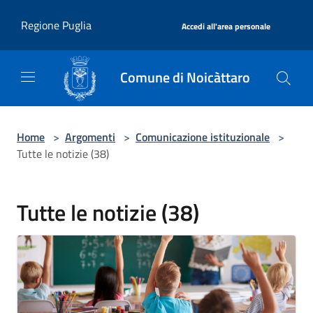
Salta al contenuto principale
|
Regione Puglia
Accedi all'area personale
Comune di Noicàttaro
Home
>
Argomenti
>
Comunicazione istituzionale
>
Tutte le notizie (38)
Tutte le notizie (38)